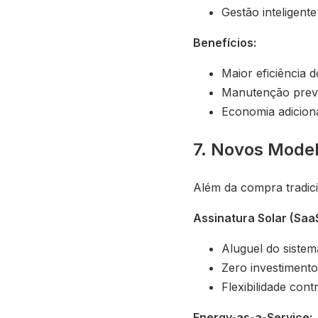
Gestão inteligente
Benefícios:
Maior eficiência d
Manutenção preve
Economia adicion
7. Novos Mode
Além da compra tradic
Assinatura Solar (SaaS
Aluguel do sistem
Zero investimento 
Flexibilidade cont
Energy-as-a-Service: