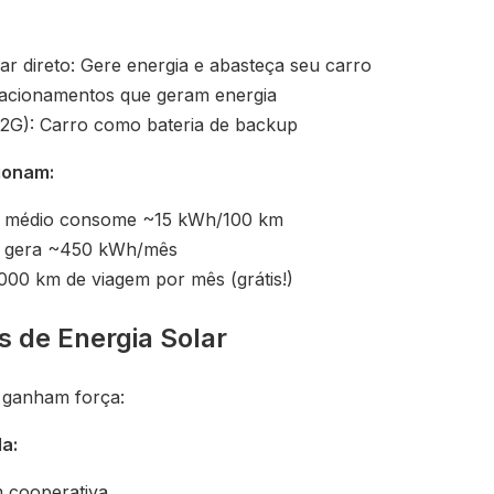
r direto: Gere energia e abasteça seu carro
stacionamentos que geram energia
V2G): Carro como bateria de backup
ionam:
co médio consome ~15 kWh/100 km
p gera ~450 kWh/mês
.000 km de viagem por mês (grátis!)
 de Energia Solar
 ganham força:
a:
m cooperativa