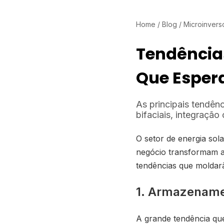
Home
/
Blog
/
Microinvers
Tendências
Que Esper
As principais tendênc
bifaciais, integração
O setor de energia sol
negócio transformam a
tendências que moldar
1. Armazenamen
A grande tendência que 