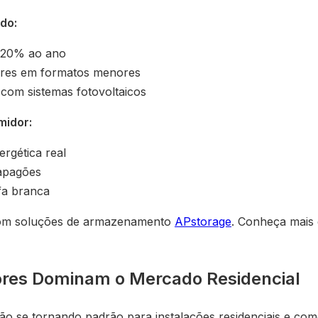
do:
-20% ao ano
ores em formatos menores
 com sistemas fotovoltaicos
midor:
rgética real
apagões
fa branca
 com soluções de armazenamento
APstorage
. Conheça mais
ores Dominam o Mercado Residencial
ão se tornando padrão para instalações residenciais e com