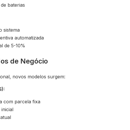
 de baterias
o sistema
ntiva automatizada
al de 5-10%
los de Negócio
ional, novos modelos surgem:
):
a com parcela fixa
inicial
ratual