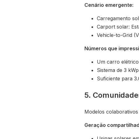
Cenário emergente:
Carregamento sola
Carport solar: E
Vehicle-to-Grid (
Números que impress
Um carro elétri
Sistema de 3 kW
Suficiente para 3
5. Comunidades
Modelos colaborativos
Geração compartilhad
Usinas solares e