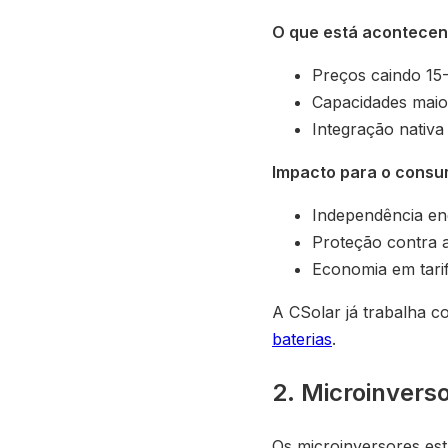
O que está acontecen
Preços caindo 15
Capacidades mai
Integração nativa
Impacto para o consu
Independência ene
Proteção contra 
Economia em tari
A CSolar já trabalha
baterias
.
2. Microinvers
Os microinversores est