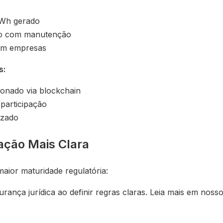
Wh gerado
o com manutenção
em empresas
s:
ionado via blockchain
 participação
izado
ação Mais Clara
aior maturidade regulatória:
rança jurídica ao definir regras claras. Leia mais em noss