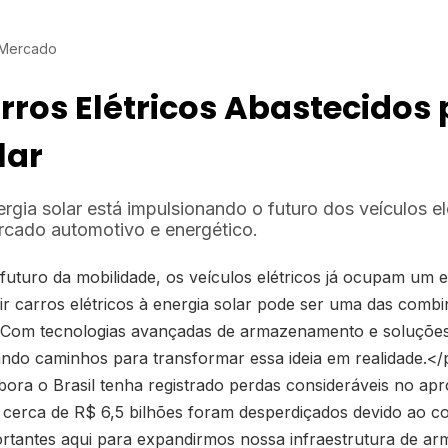
 Mercado
rros Elétricos Abastecidos 
lar
gia solar está impulsionando o futuro dos veículos el
rcado automotivo e energético.
uturo da mobilidade, os veículos elétricos já ocupam um es
r carros elétricos à energia solar pode ser uma das comb
Com tecnologias avançadas de armazenamento e soluções in
ndo caminhos para transformar essa ideia em realidade.</
ra o Brasil tenha registrado perdas consideráveis no apr
erca de R$ 6,5 bilhões foram desperdiçados devido ao cor
ortantes aqui para expandirmos nossa infraestrutura de a