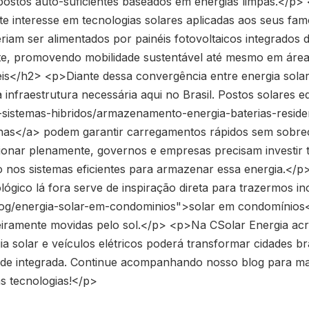
postos auto-suficientes baseados em energias limpas.</p>
 interesse em tecnologias solares aplicadas aos seus fam
deriam ser alimentados por painéis fotovoltaicos integrados
te, promovendo mobilidade sustentável até mesmo em áre
</h2> <p>Diante dessa convergência entre energia solar e
 infraestrutura necessária aqui no Brasil. Postos solares 
-sistemas-hibridos/armazenamento-energia-baterias-residen
as</a> podem garantir carregamentos rápidos sem sobrec
ncionar plenamente, governos e empresas precisam investir
 nos sistemas eficientes para armazenar essa energia.</p
ógico lá fora serve de inspiração direta para trazermos i
log/energia-solar-em-condominios">solar em condomínios</
teiramente movidas pelo sol.</p> <p>Na CSolar Energia ac
a solar e veículos elétricos poderá transformar cidades b
dade integrada. Continue acompanhando nosso blog para mai
as tecnologias!</p>