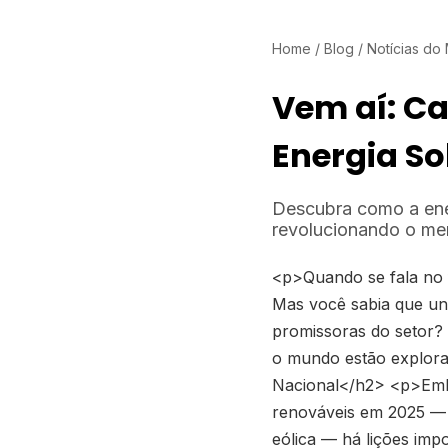
Home
/
Blog
/
Notícias do
Vem aí: Ca
Energia So
Descubra como a ener
revolucionando o me
<p>Quando se fala no f
Mas você sabia que uni
promissoras do setor? 
o mundo estão explora
Nacional</h2> <p>Embo
renováveis em 2025 — c
eólica — há lições imp