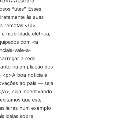
 <p>A Austrália
osos “utes”. Esses
 diretamente às suas
as remotas.</p>
 mobilidade elétrica,
equipados com <a
ciais-vale-a-
arregar a rede
 tanto na ampliação dos
> <p>A boa notícia é
novações ao país — seja
a>, seja incentivando
reditamos que este
rasileiras num exemplo
s ideias sobre