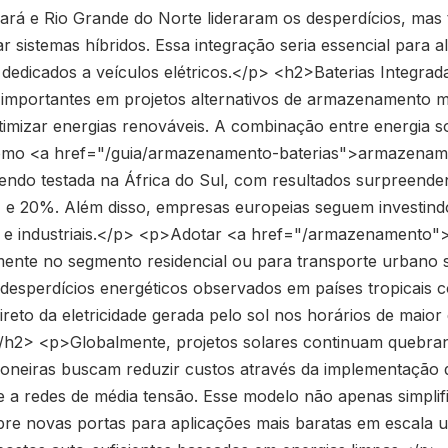
ará e Rio Grande do Norte lideraram os desperdícios, mas
ar sistemas híbridos. Essa integração seria essencial para 
 dedicados a veículos elétricos.</p> <h2>Baterias Integ
s importantes em projetos alternativos de armazenamento 
timizar energias renováveis. A combinação entre energia s
como <a href="/guia/armazenamento-baterias">armazenam
endo testada na África do Sul, com resultados surpreende
5% e 20%. Além disso, empresas europeias seguem investi
ais e industriais.</p> <p>Adotar <a href="/armazenamento
mente no segmento residencial ou para transporte urbano s
 desperdícios energéticos observados em países tropicais c
direto da eletricidade gerada pelo sol nos horários de mai
/h2> <p>Globalmente, projetos solares continuam quebra
pioneiras buscam reduzir custos através da implementação 
 a redes de média tensão. Esse modelo não apenas simplifi
re novas portas para aplicações mais baratas em escala u