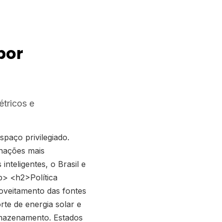
por
étricos e
paço privilegiado.
inações mais
teligentes, o Brasil e
p> <h2>Política
oveitamento das fontes
te de energia solar e
rmazenamento. Estados