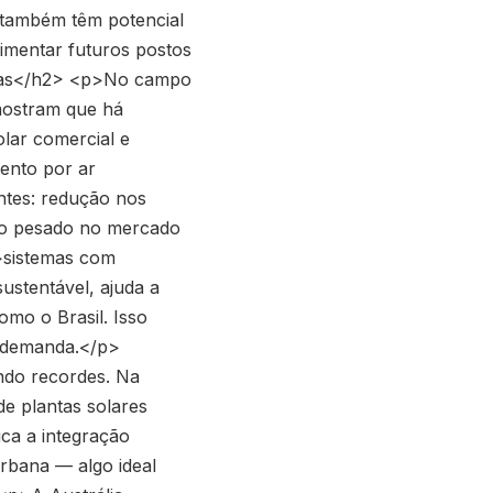
 também têm potencial
alimentar futuros postos
radas</h2> <p>No campo
mostram que há
olar comercial e
ento por ar
ntes: redução nos
ndo pesado no mercado
">sistemas com
ustentável, ajuda a
omo o Brasil. Isso
or demanda.</p>
ndo recordes. Na
de plantas solares
ca a integração
rbana — algo ideal