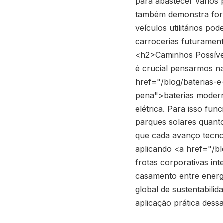
para abastecer vários 
também demonstra forte
veículos utilitários po
carrocerias futuramen
<h2>Caminhos Possíveis
é crucial pensarmos na
href="/blog/baterias-e
pena">baterias modern
elétrica. Para isso fu
parques solares quanto
que cada avanço tecnol
aplicando <a href="/b
frotas corporativas in
casamento entre energi
global de sustentabili
aplicação prática dess