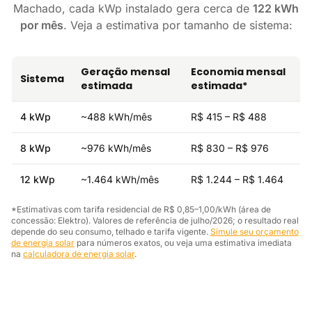
Machado, cada kWp instalado gera cerca de
122 kWh
por mês
. Veja a estimativa por tamanho de sistema:
Geração mensal
Economia mensal
Sistema
estimada
estimada*
4 kWp
~488 kWh/mês
R$ 415 – R$ 488
8 kWp
~976 kWh/mês
R$ 830 – R$ 976
12 kWp
~1.464 kWh/mês
R$ 1.244 – R$ 1.464
*Estimativas com tarifa residencial de R$ 0,85–1,00/kWh (área de
concessão: Elektro). Valores de referência de julho/2026; o resultado real
depende do seu consumo, telhado e tarifa vigente.
Simule seu orçamento
de energia solar
para números exatos, ou veja uma estimativa imediata
na
calculadora de energia solar
.