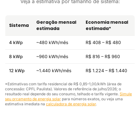
Veja a estimativa por tamanho de sistema:
Geração mensal
Economia mensal
Sistema
estimada
estimada*
4 kWp
~480 kWh/mês
R$ 408 – R$ 480
8 kWp
~960 kWh/mês
R$ 816 – R$ 960
12 kWp
~1.440 kWh/mês
R$ 1.224 – R$ 1.440
*Estimativas com tarifa residencial de R$ 0,85–1,00/kWh (área de
concessão: CPFL Paulista). Valores de referência de julho/2026; o
resultado real depende do seu consumo, telhado e tarifa vigente.
Simule
seu orçamento de energia solar
para números exatos, ou veja uma
estimativa imediata na
calculadora de energia solar
.