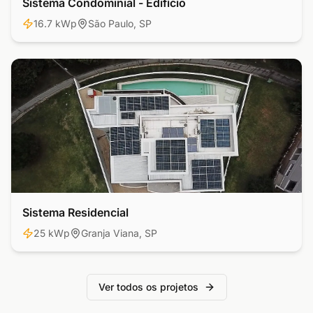
Sistema Condominial - Edifício
Comercial
16.7 kWp
São Paulo, SP
Sistema Residencial
Residencial
25 kWp
Granja Viana, SP
Ver todos os projetos