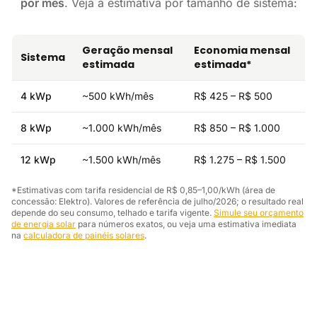
por mês
. Veja a estimativa por tamanho de sistema:
Geração mensal
Economia mensal
Sistema
estimada
estimada*
4 kWp
~500 kWh/mês
R$ 425 – R$ 500
8 kWp
~1.000 kWh/mês
R$ 850 – R$ 1.000
12 kWp
~1.500 kWh/mês
R$ 1.275 – R$ 1.500
*Estimativas com tarifa residencial de R$ 0,85–1,00/kWh (área de
concessão: Elektro). Valores de referência de julho/2026; o resultado real
depende do seu consumo, telhado e tarifa vigente.
Simule seu orçamento
de energia solar
para números exatos, ou veja uma estimativa imediata
na
calculadora de painéis solares
.