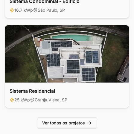
Sistema Condominial - Edifício
Comercial
16.7 kWp
São Paulo, SP
Sistema Residencial
Residencial
25 kWp
Granja Viana, SP
Ver todos os projetos