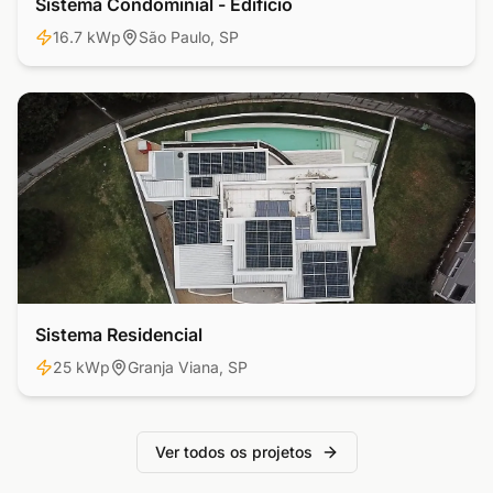
Sistema Condominial - Edifício
Comercial
16.7 kWp
São Paulo, SP
Sistema Residencial
Residencial
25 kWp
Granja Viana, SP
Ver todos os projetos