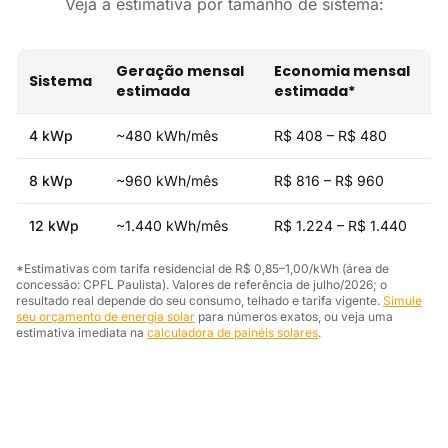
Veja a estimativa por tamanho de sistema:
Geração mensal
Economia mensal
Sistema
estimada
estimada*
4 kWp
~480 kWh/mês
R$ 408 – R$ 480
8 kWp
~960 kWh/mês
R$ 816 – R$ 960
12 kWp
~1.440 kWh/mês
R$ 1.224 – R$ 1.440
*Estimativas com tarifa residencial de R$ 0,85–1,00/kWh (área de
concessão: CPFL Paulista). Valores de referência de julho/2026; o
resultado real depende do seu consumo, telhado e tarifa vigente.
Simule
seu orçamento de energia solar
para números exatos, ou veja uma
estimativa imediata na
calculadora de painéis solares
.