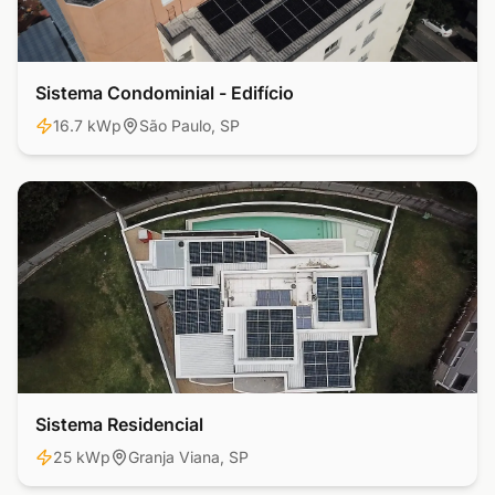
Sistema Condominial - Edifício
Comercial
16.7 kWp
São Paulo, SP
Sistema Residencial
Residencial
25 kWp
Granja Viana, SP