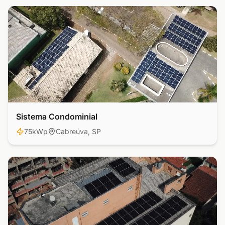
Sistema Condominial
Residencial
75kWp
Cabreúva, SP