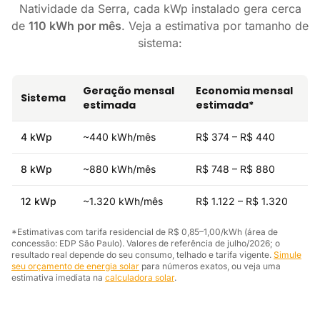
Natividade da Serra, cada kWp instalado gera cerca
de
110 kWh por mês
. Veja a estimativa por tamanho de
sistema:
Geração mensal
Economia mensal
Sistema
estimada
estimada*
4 kWp
~440 kWh/mês
R$ 374 – R$ 440
8 kWp
~880 kWh/mês
R$ 748 – R$ 880
12 kWp
~1.320 kWh/mês
R$ 1.122 – R$ 1.320
*Estimativas com tarifa residencial de R$ 0,85–1,00/kWh (área de
concessão: EDP São Paulo). Valores de referência de julho/2026; o
resultado real depende do seu consumo, telhado e tarifa vigente.
Simule
seu orçamento de energia solar
para números exatos, ou veja uma
estimativa imediata na
calculadora solar
.