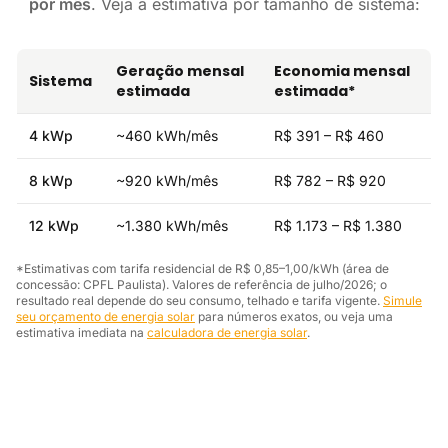
por mês
. Veja a estimativa por tamanho de sistema:
Geração mensal
Economia mensal
Sistema
estimada
estimada*
4 kWp
~460 kWh/mês
R$ 391 – R$ 460
8 kWp
~920 kWh/mês
R$ 782 – R$ 920
12 kWp
~1.380 kWh/mês
R$ 1.173 – R$ 1.380
*Estimativas com tarifa residencial de R$ 0,85–1,00/kWh (área de
concessão: CPFL Paulista). Valores de referência de julho/2026; o
resultado real depende do seu consumo, telhado e tarifa vigente.
Simule
seu orçamento de energia solar
para números exatos, ou veja uma
estimativa imediata na
calculadora de energia solar
.