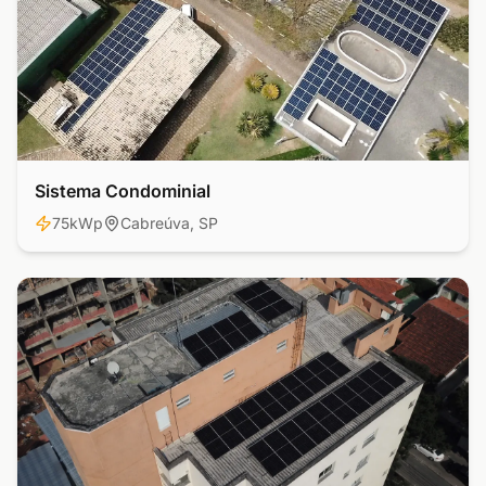
Sistema Condominial
Residencial
75kWp
Cabreúva, SP