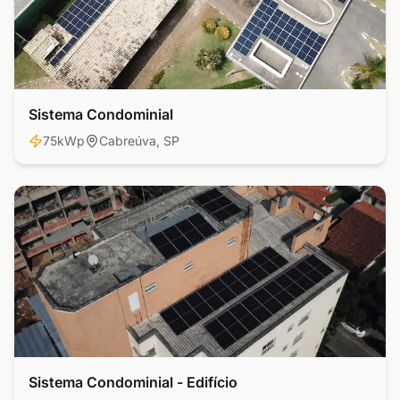
Sistema Condominial
Residencial
75kWp
Cabreúva, SP
Sistema Condominial - Edifício
Comercial