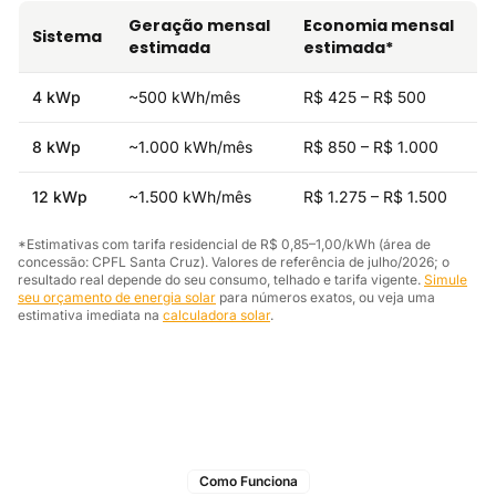
Geração mensal
Economia mensal
Sistema
estimada
estimada*
4 kWp
~500 kWh/mês
R$ 425 – R$ 500
8 kWp
~1.000 kWh/mês
R$ 850 – R$ 1.000
12 kWp
~1.500 kWh/mês
R$ 1.275 – R$ 1.500
*Estimativas com tarifa residencial de R$ 0,85–1,00/kWh (área de
concessão: CPFL Santa Cruz). Valores de referência de julho/2026; o
resultado real depende do seu consumo, telhado e tarifa vigente.
Simule
seu orçamento de energia solar
para números exatos, ou veja uma
estimativa imediata na
calculadora solar
.
Como Funciona