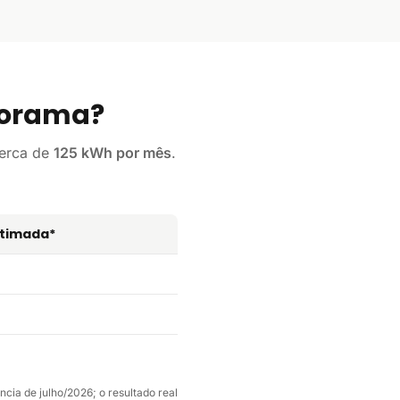
dorama?
cerca de
125 kWh por mês
.
stimada*
cia de julho/2026; o resultado real