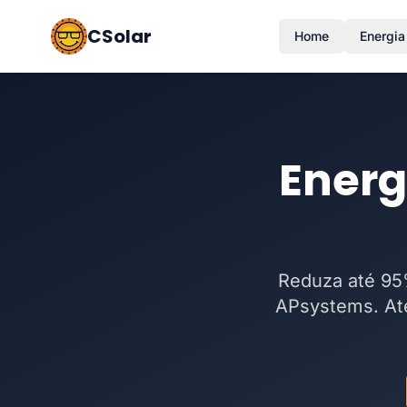
CSolar
Home
Energia
Energ
Reduza até 95%
APsystems. At