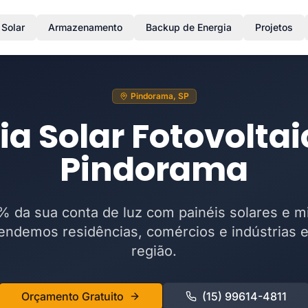
 Solar
Armazenamento
Backup de Energia
Projetos
Pindorama, SP
ia Solar Fotovolta
Pindorama
 da sua conta de luz com painéis solares e m
endemos residências, comércios e indústrias 
região.
Orçamento Gratuito
(15) 99614-4811