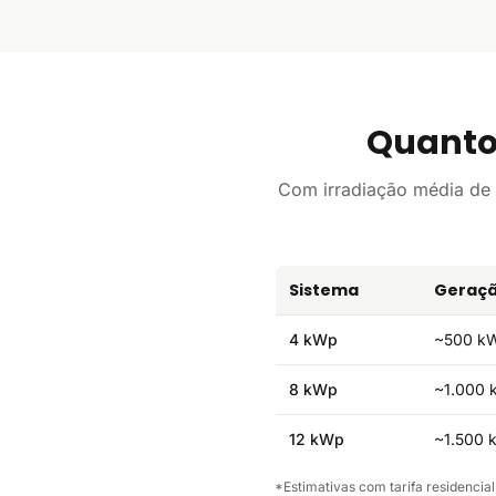
Quanto
Com irradiação média de
Sistema
Geraçã
4 kWp
~500 k
8 kWp
~1.000 
12 kWp
~1.500 
*Estimativas com tarifa residencia