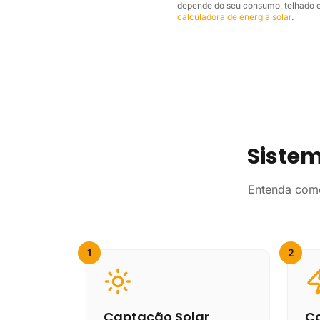
depende do seu consumo, telhado e 
calculadora de energia solar
.
Sistem
Entenda como
1
2
Captação Solar
Co