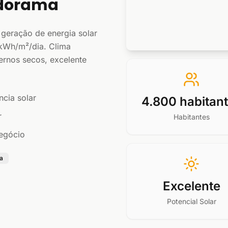
ndorama
 geração de energia solar
 kWh/m²/dia. Clima
ernos secos, excelente
ncia solar
4.800 habitan
r
Habitantes
negócio
a
Excelente
Potencial Solar