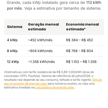
Grande, cada kWp instalado gera cerca de
113 kWh
por mês
. Veja a estimativa por tamanho de sistema:
Geração mensal
Economia mensal
Sistema
estimada
estimada*
4 kWp
~452 kWh/mês
R$ 384 – R$ 452
8 kWp
~904 kWh/mês
R$ 768 – R$ 904
12 kWp
~1.356 kWh/mês
R$ 1.153 – R$ 1.356
*Estimativas com tarifa residencial de R$ 0,85–1,00/kWh (área de
concessão: CPFL Paulista). Valores de referência de julho/2026; o
resultado real depende do seu consumo, telhado e tarifa vigente.
Simule
seu orçamento de energia solar
para números exatos, ou veja uma
estimativa imediata na
calculadora de energia solar
.