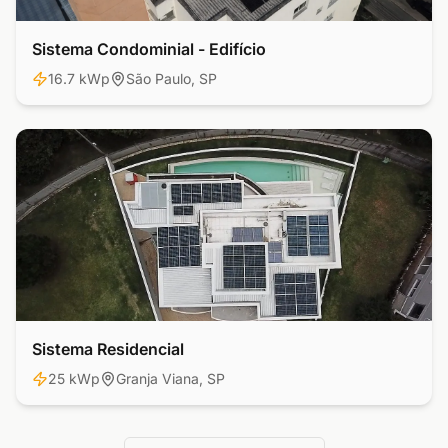
Sistema Condominial - Edifício
Comercial
16.7 kWp
São Paulo, SP
Sistema Residencial
Residencial
25 kWp
Granja Viana, SP