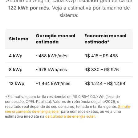
Antônio da Alegria, cada kWp instalado gera cerca de
122 kWh por mês
. Veja a estimativa por tamanho de
sistema:
Geração mensal
Economia mensal
Sistema
estimada
estimada*
4 kWp
~488 kWh/mês
R$ 415 – R$ 488
8 kWp
~976 kWh/mês
R$ 830 – R$ 976
12 kWp
~1.464 kWh/mês
R$ 1.244 – R$ 1.464
*Estimativas com tarifa residencial de R$ 0,85–1,00/kWh (área de
concessão: CPFL Paulista). Valores de referência de julho/2026; o
resultado real depende do seu consumo, telhado e tarifa vigente.
Simule
seu orçamento de energia solar
para números exatos, ou veja uma
estimativa imediata na
calculadora de energia solar
.