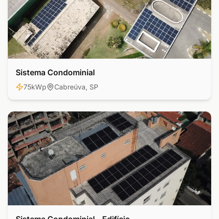
Sistema Condominial
Residencial
75kWp
Cabreúva, SP
Comercial