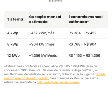
sistema:
Geração mensal
Economia mensal
Sistema
estimada
estimada*
4 kWp
~452 kWh/mês
R$ 384 – R$ 452
8 kWp
~904 kWh/mês
R$ 768 – R$ 904
12 kWp
~1.356 kWh/mês
R$ 1.153 – R$ 1.356
*Estimativas com tarifa residencial de R$ 0,85–1,00/kWh (área de
concessão: CPFL Paulista). Valores de referência de julho/2026; o
resultado real depende do seu consumo, telhado e tarifa vigente.
Simule
seu orçamento de energia solar
para números exatos, ou veja uma
estimativa imediata na
calculadora de painéis solares
.