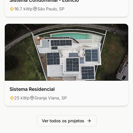
Sistema Condominial - Edifício
16.7 kWp
São Paulo, SP
Sistema Residencial
Residencial
25 kWp
Granja Viana, SP
Ver todos os projetos