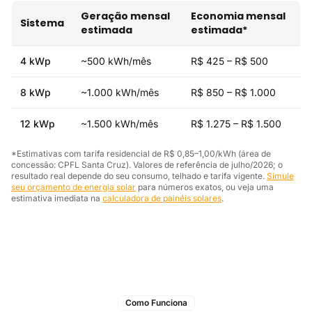
Geração mensal
Economia mensal
Sistema
estimada
estimada*
4 kWp
~500 kWh/mês
R$ 425 – R$ 500
8 kWp
~1.000 kWh/mês
R$ 850 – R$ 1.000
12 kWp
~1.500 kWh/mês
R$ 1.275 – R$ 1.500
*Estimativas com tarifa residencial de R$ 0,85–1,00/kWh (área de
concessão: CPFL Santa Cruz). Valores de referência de julho/2026; o
resultado real depende do seu consumo, telhado e tarifa vigente.
Simule
seu orçamento de energia solar
para números exatos, ou veja uma
estimativa imediata na
calculadora de painéis solares
.
Como Funciona