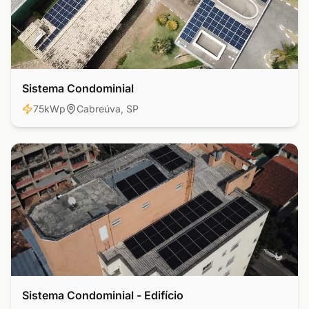
Sistema Condominial
Residencial
75kWp
Cabreúva, SP
Sistema Condominial - Edifício
Comercial