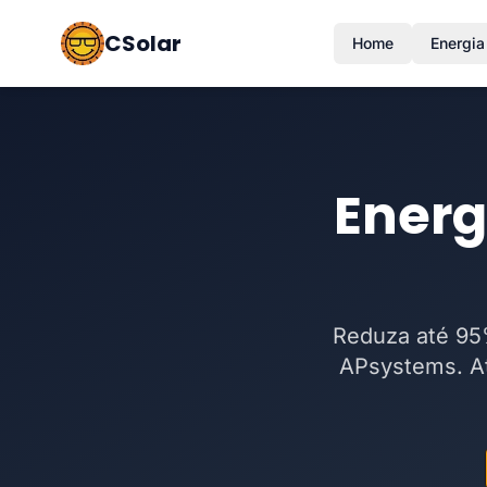
CSolar
Home
Energia
Energ
Reduza até 95%
APsystems. At