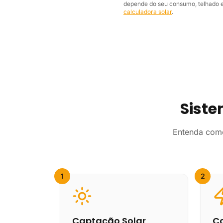
depende do seu consumo, telhado e 
calculadora solar
.
Siste
Entenda como
1
2
Captação Solar
Co