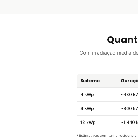
Quant
Com irradiação média d
Sistema
Geraçã
4 kWp
~480 k
8 kWp
~960 k
12 kWp
~1.440 
*Estimativas com tarifa residencial