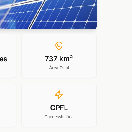
tes
737 km²
Área Total
CPFL
Concessionária