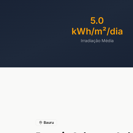
5.0
kWh/m²/dia
Irradiação Média
Bauru