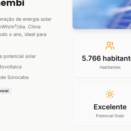
hembi
eração de energia solar
 kWh/m²/dia. Clima
odo o ano, ideal para
e potencial solar
5.766 habitan
tovoltaica
Habitantes
esde Sorocaba
encial
Excelente
Potencial Solar