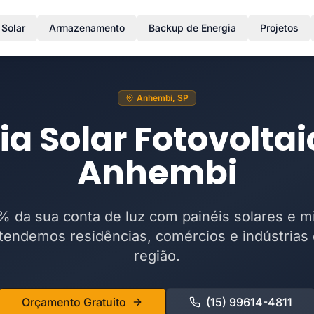
 Solar
Armazenamento
Backup de Energia
Projetos
Anhembi, SP
ia Solar Fotovolta
Anhembi
 da sua conta de luz com painéis solares e m
endemos residências, comércios e indústria
região.
Orçamento Gratuito
(15) 99614-4811