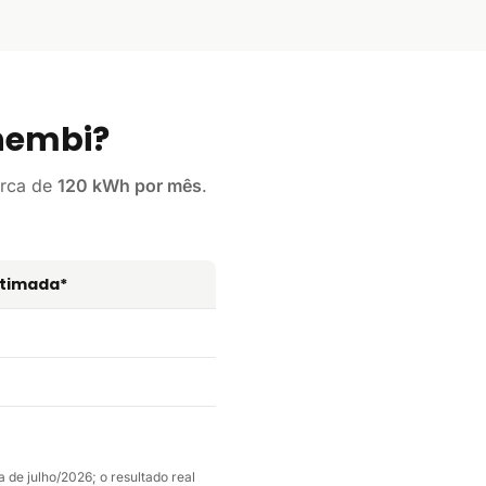
hembi?
erca de
120 kWh por mês
.
stimada*
 de julho/2026; o resultado real