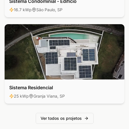
Sistema Condominial - Edifício
Comercial
16.7 kWp
São Paulo, SP
Sistema Residencial
Residencial
25 kWp
Granja Viana, SP
Ver todos os projetos