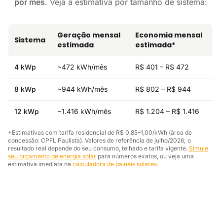
por mês
. Veja a estimativa por tamanho de sistema:
Geração mensal
Economia mensal
Sistema
estimada
estimada*
4 kWp
~472 kWh/mês
R$ 401 – R$ 472
8 kWp
~944 kWh/mês
R$ 802 – R$ 944
12 kWp
~1.416 kWh/mês
R$ 1.204 – R$ 1.416
*Estimativas com tarifa residencial de R$ 0,85–1,00/kWh (área de
concessão: CPFL Paulista). Valores de referência de julho/2026; o
resultado real depende do seu consumo, telhado e tarifa vigente.
Simule
seu orçamento de energia solar
para números exatos, ou veja uma
estimativa imediata na
calculadora de painéis solares
.