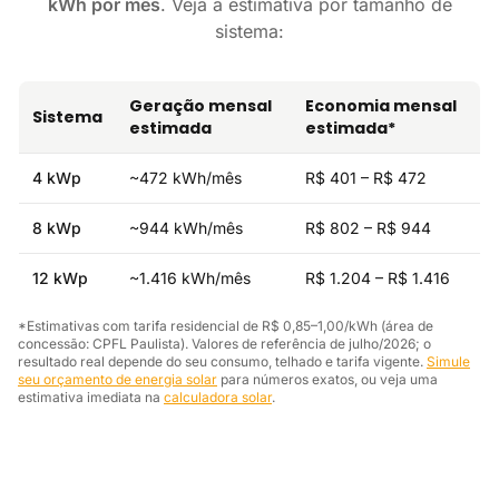
kWh por mês
. Veja a estimativa por tamanho de
sistema:
Geração mensal
Economia mensal
Sistema
estimada
estimada*
4 kWp
~472 kWh/mês
R$ 401 – R$ 472
8 kWp
~944 kWh/mês
R$ 802 – R$ 944
12 kWp
~1.416 kWh/mês
R$ 1.204 – R$ 1.416
*Estimativas com tarifa residencial de R$ 0,85–1,00/kWh (área de
concessão: CPFL Paulista). Valores de referência de julho/2026; o
resultado real depende do seu consumo, telhado e tarifa vigente.
Simule
seu orçamento de energia solar
para números exatos, ou veja uma
estimativa imediata na
calculadora solar
.