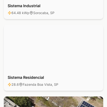
Sistema Industrial
Industrial
64.48 kWp
Sorocaba, SP
Sistema Residencial
Residencial
28.6
Fazenda Boa Vista, SP