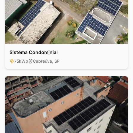
Sistema Condominial
Residencial
75kWp
Cabreúva, SP