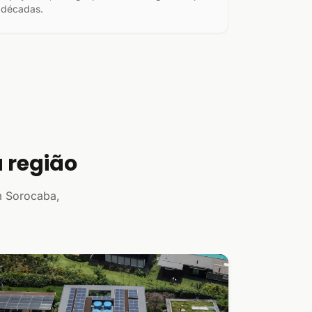
décadas.
 região
m Sorocaba,