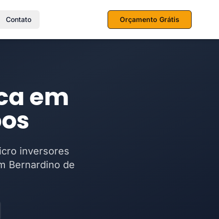
Contato
Orçamento Grátis
ica em
pos
icro inversores
m Bernardino de