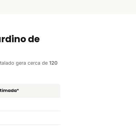
rdino de
talado gera cerca de
120
stimada*