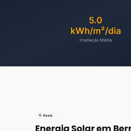
5.0
kWh/m²/dia
Irradiação Média
Assis
Energia Solar em Ber