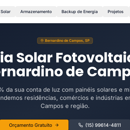
 Solar
Armazenamento
Backup de Energia
Projetos
Bernardino de Campos, SP
ia Solar Fotovolta
rnardino de Cam
 da sua conta de luz com painéis solares e m
ndemos residências, comércios e indústrias e
Campos e região.
Orçamento Gratuito
(15) 99614-4811