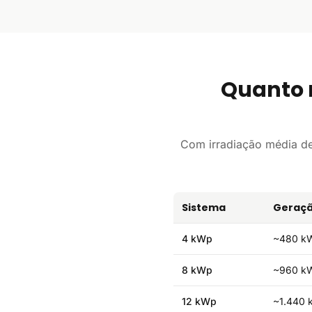
Quanto 
Com irradiação média d
Sistema
Geraçã
4 kWp
~480 k
8 kWp
~960 k
12 kWp
~1.440 