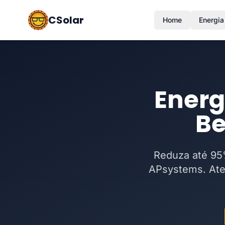
CSolar
Home
Energia
Energ
Be
Reduza até 95%
APsystems. Ate