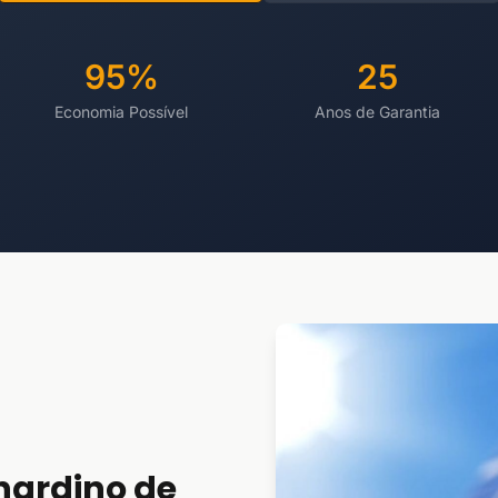
95%
25
Economia Possível
Anos de Garantia
nardino de