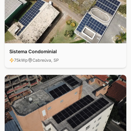
Sistema Condominial
Residencial
75kWp
Cabreúva, SP