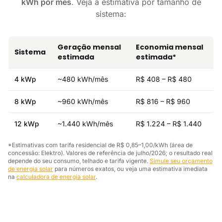
kWh por mês
. Veja a estimativa por tamanho de
sistema:
Geração mensal
Economia mensal
Sistema
estimada
estimada*
4 kWp
~480 kWh/mês
R$ 408 – R$ 480
8 kWp
~960 kWh/mês
R$ 816 – R$ 960
12 kWp
~1.440 kWh/mês
R$ 1.224 – R$ 1.440
*Estimativas com tarifa residencial de R$ 0,85–1,00/kWh (área de
concessão: Elektro). Valores de referência de julho/2026; o resultado real
depende do seu consumo, telhado e tarifa vigente.
Simule seu orçamento
de energia solar
para números exatos, ou veja uma estimativa imediata
na
calculadora de energia solar
.