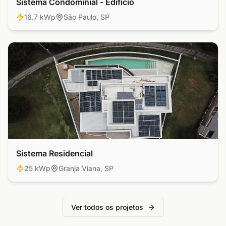
Sistema Condominial - Edifício
Comercial
16.7 kWp
São Paulo, SP
Sistema Residencial
Residencial
25 kWp
Granja Viana, SP
Ver todos os projetos