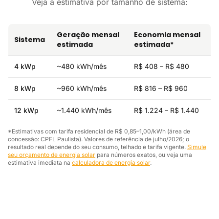
Veja a estimativa por tamanho de sistema:
Geração mensal
Economia mensal
Sistema
estimada
estimada*
4 kWp
~480 kWh/mês
R$ 408 – R$ 480
8 kWp
~960 kWh/mês
R$ 816 – R$ 960
12 kWp
~1.440 kWh/mês
R$ 1.224 – R$ 1.440
*Estimativas com tarifa residencial de R$ 0,85–1,00/kWh (área de
concessão: CPFL Paulista). Valores de referência de julho/2026; o
resultado real depende do seu consumo, telhado e tarifa vigente.
Simule
seu orçamento de energia solar
para números exatos, ou veja uma
estimativa imediata na
calculadora de energia solar
.