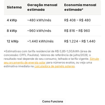
Geração mensal
Economia mensal
Sistema
estimada
estimada*
4 kWp
~480 kWh/mês
R$ 408 – R$ 480
8 kWp
~960 kWh/mês
R$ 816 – R$ 960
12 kWp
~1.440 kWh/mês
R$ 1.224 – R$ 1.440
*Estimativas com tarifa residencial de R$ 0,85–1,00/kWh (área de
concessão: CPFL Paulista). Valores de referência de julho/2026; o
resultado real depende do seu consumo, telhado e tarifa vigente.
Simule
seu orçamento de energia solar
para números exatos, ou veja uma
estimativa imediata na
calculadora de painéis solares
.
Como Funciona