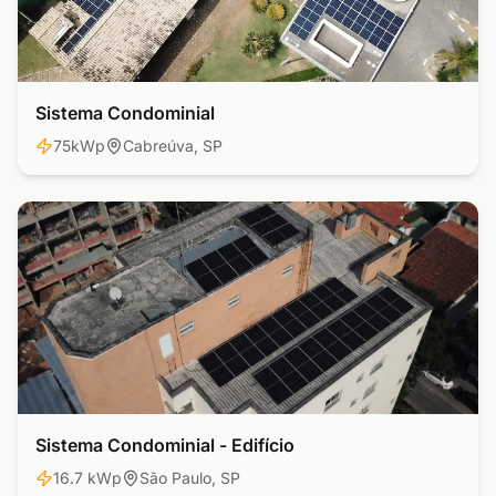
Sistema Condominial
Residencial
75kWp
Cabreúva, SP
Sistema Condominial - Edifício
Comercial
16.7 kWp
São Paulo, SP