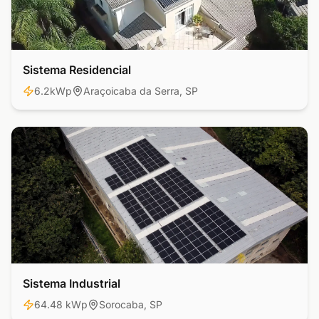
Sistema Residencial
Residencial
6.2kWp
Araçoicaba da Serra, SP
Sistema Industrial
Industrial
64.48 kWp
Sorocaba, SP