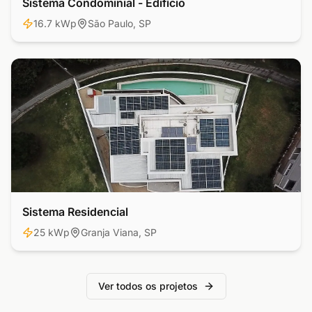
Sistema Condominial - Edifício
Comercial
16.7 kWp
São Paulo, SP
Sistema Residencial
Residencial
25 kWp
Granja Viana, SP
Ver todos os projetos