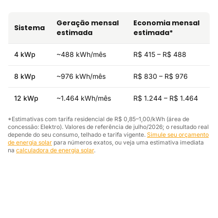
Geração mensal
Economia mensal
Sistema
estimada
estimada*
4 kWp
~488 kWh/mês
R$ 415 – R$ 488
8 kWp
~976 kWh/mês
R$ 830 – R$ 976
12 kWp
~1.464 kWh/mês
R$ 1.244 – R$ 1.464
*Estimativas com tarifa residencial de R$ 0,85–1,00/kWh (área de
concessão: Elektro). Valores de referência de julho/2026; o resultado real
depende do seu consumo, telhado e tarifa vigente.
Simule seu orçamento
de energia solar
para números exatos, ou veja uma estimativa imediata
na
calculadora de energia solar
.