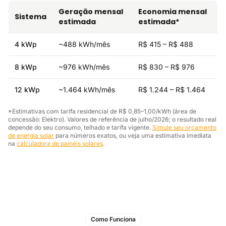
Geração mensal
Economia mensal
Sistema
estimada
estimada*
4 kWp
~488 kWh/mês
R$ 415 – R$ 488
8 kWp
~976 kWh/mês
R$ 830 – R$ 976
12 kWp
~1.464 kWh/mês
R$ 1.244 – R$ 1.464
*Estimativas com tarifa residencial de R$ 0,85–1,00/kWh (área de
concessão: Elektro). Valores de referência de julho/2026; o resultado real
depende do seu consumo, telhado e tarifa vigente.
Simule seu orçamento
de energia solar
para números exatos, ou veja uma estimativa imediata
na
calculadora de painéis solares
.
Como Funciona