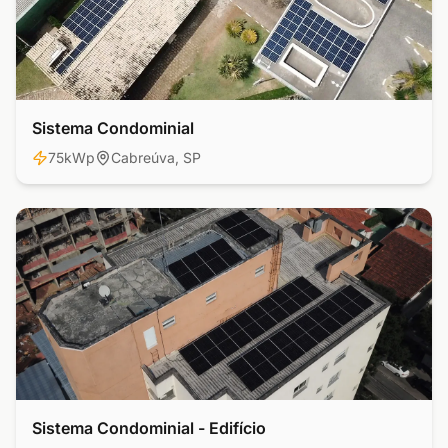
Sistema Condominial
Residencial
75kWp
Cabreúva, SP
Sistema Condominial - Edifício
Comercial