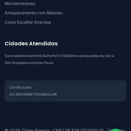
Microinversores
Armazenamento com Baterias
Como Escolher Empresa
Cidades Atendidas
Sorocaba
Votorantim
Itu
Salto
Porto Feliz
Boituva
Araçoiaba da Serra
São Roque
Alumínio
São Paulo
Certificações
ISO 9001
INMETRO
ABSOLAR
© 2026 CSolar Energia · CNPJ 08.828.175/0001-01 · Todos os