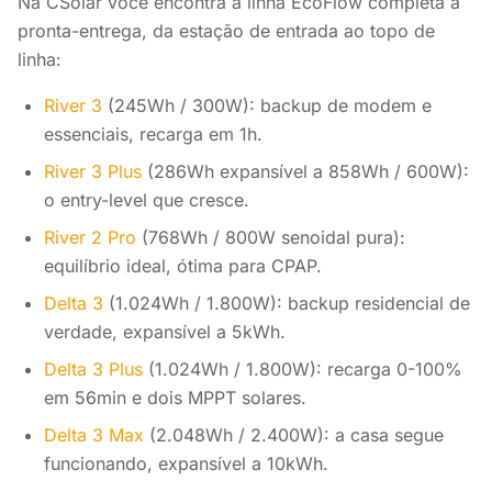
Na CSolar você encontra a linha EcoFlow completa à
pronta-entrega, da estação de entrada ao topo de
linha:
River 3
(245Wh / 300W): backup de modem e
essenciais, recarga em 1h.
River 3 Plus
(286Wh expansível a 858Wh / 600W):
o entry-level que cresce.
River 2 Pro
(768Wh / 800W senoidal pura):
equilíbrio ideal, ótima para CPAP.
Delta 3
(1.024Wh / 1.800W): backup residencial de
verdade, expansível a 5kWh.
Delta 3 Plus
(1.024Wh / 1.800W): recarga 0-100%
em 56min e dois MPPT solares.
Delta 3 Max
(2.048Wh / 2.400W): a casa segue
funcionando, expansível a 10kWh.