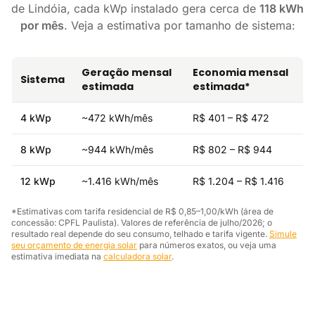
de Lindóia, cada kWp instalado gera cerca de
118 kWh
por mês
. Veja a estimativa por tamanho de sistema:
Geração mensal
Economia mensal
Sistema
estimada
estimada*
4 kWp
~472 kWh/mês
R$ 401 – R$ 472
8 kWp
~944 kWh/mês
R$ 802 – R$ 944
12 kWp
~1.416 kWh/mês
R$ 1.204 – R$ 1.416
*Estimativas com tarifa residencial de R$ 0,85–1,00/kWh (área de
concessão: CPFL Paulista). Valores de referência de julho/2026; o
resultado real depende do seu consumo, telhado e tarifa vigente.
Simule
seu orçamento de energia solar
para números exatos, ou veja uma
estimativa imediata na
calculadora solar
.