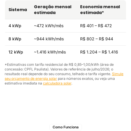
Geração mensal
Economia mensal
Sistema
estimada
estimada*
4 kWp
~472 kWh/mês
R$ 401 – R$ 472
8 kWp
~944 kWh/mês
R$ 802 – R$ 944
12 kWp
~1.416 kWh/mês
R$ 1.204 – R$ 1.416
*Estimativas com tarifa residencial de R$ 0,85–1,00/kWh (área de
concessão: CPFL Paulista). Valores de referência de julho/2026; o
resultado real depende do seu consumo, telhado e tarifa vigente.
Simule
seu orçamento de energia solar
para números exatos, ou veja uma
estimativa imediata na
calculadora solar
.
Como Funciona