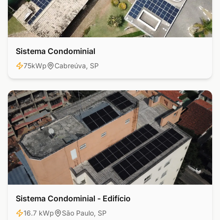
Sistema Condominial
Residencial
75kWp
Cabreúva, SP
Sistema Condominial - Edifício
Comercial
16.7 kWp
São Paulo, SP