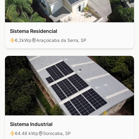
Sistema Residencial
Residencial
6.2kWp
Araçoicaba da Serra, SP
Sistema Industrial
Industrial
64.48 kWp
Sorocaba, SP