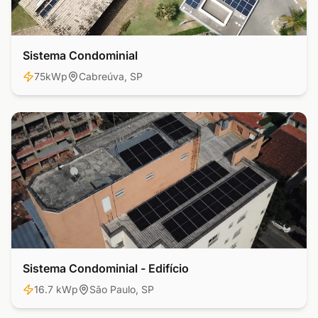
Sistema Condominial
Residencial
75kWp
Cabreúva, SP
Sistema Condominial - Edifício
Comercial
16.7 kWp
São Paulo, SP