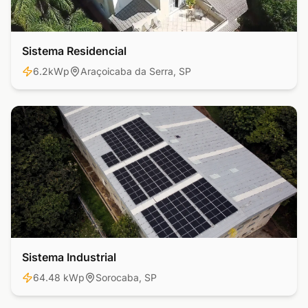
Sistema Residencial
Residencial
6.2kWp
Araçoicaba da Serra, SP
Sistema Industrial
Industrial
64.48 kWp
Sorocaba, SP