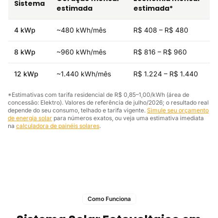
Sistema
estimada
estimada*
4 kWp
~480 kWh/mês
R$ 408 – R$ 480
8 kWp
~960 kWh/mês
R$ 816 – R$ 960
12 kWp
~1.440 kWh/mês
R$ 1.224 – R$ 1.440
*Estimativas com tarifa residencial de R$ 0,85–1,00/kWh (área de
concessão: Elektro). Valores de referência de julho/2026; o resultado real
depende do seu consumo, telhado e tarifa vigente.
Simule seu orçamento
de energia solar
para números exatos, ou veja uma estimativa imediata
na
calculadora de painéis solares
.
Como Funciona