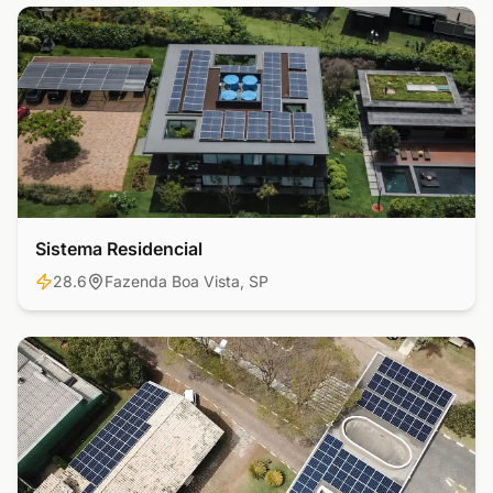
Sistema Residencial
Residencial
28.6
Fazenda Boa Vista, SP